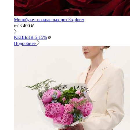
Монобукет из красных роз Explorer
от
3 400
₽
КЕШБЭК
5-15%
Подробнее