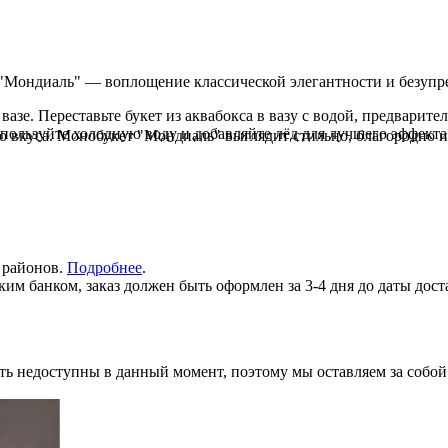
Мондиаль" — воплощение классической элегантности и безупречн
азе. Переставьте букет из аквабокса в вазу с водой, предварите
спользуйте холодную воду и добавляйте лёд для лучшего эффект
о вкуса. Монобукет "Мондиаль" выглядит стильно, благородно и
х районов.
Подробнее
.
им банком, заказ должен быть оформлен за 3-4 дня до даты дост
ь недоступны в данный момент, поэтому мы оставляем за собой 