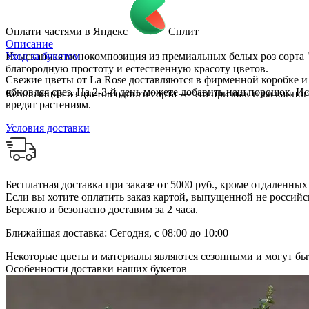
Оплати частями в Яндекс
Сплит
Описание
Изысканная монокомпозиция из премиальных белых роз сорта "
Уход за букетом
благородную простоту и естественную красоту цветов.
Свежие цветы от La Rose доставляются в фирменной коробке и в
обновляя срез. На 2-3-й день можете добавить наш порошок. И
Композиция из цветов одного сорта — это признак изысканног
вредят растениям.
Условия доставки
Бесплатная доставка при заказе от 5000 руб., кроме отдаленны
Если вы хотите оплатить заказ картой, выпущенной не российск
Бережно и безопасно доставим за 2 часа.
Ближайшая доставка: Сегодня, с 08:00 до 10:00
Некоторые цветы и материалы являются сезонными и могут быт
Особенности доставки наших букетов