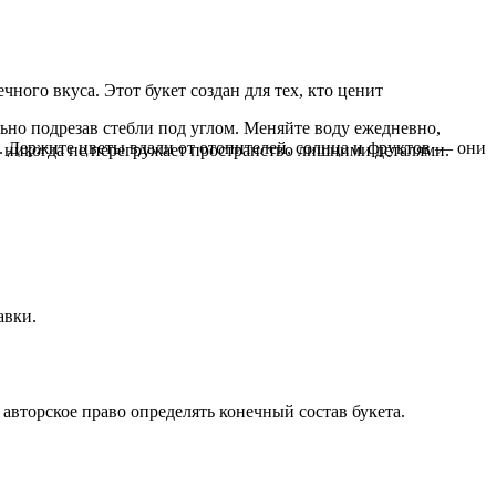
ого вкуса. Этот букет создан для тех, кто ценит
льно подрезав стебли под углом. Меняйте воду ежедневно,
а. Держите цветы вдали от отопителей, солнца и фруктов — они
 никогда не перегружает пространство лишними деталями.
авки.
авторское право определять конечный состав букета.