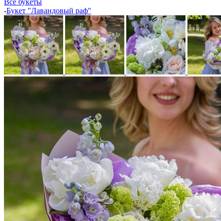
Все букеты
-
Букет "Лавандовый раф"