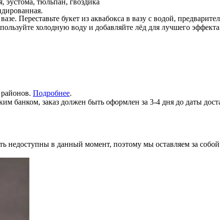
, эустома, тюльпан, гвоздика
ндированная.
азе. Переставьте букет из аквабокса в вазу с водой, предварите
спользуйте холодную воду и добавляйте лёд для лучшего эффект
х районов.
Подробнее
.
им банком, заказ должен быть оформлен за 3-4 дня до даты дост
ь недоступны в данный момент, поэтому мы оставляем за собой 