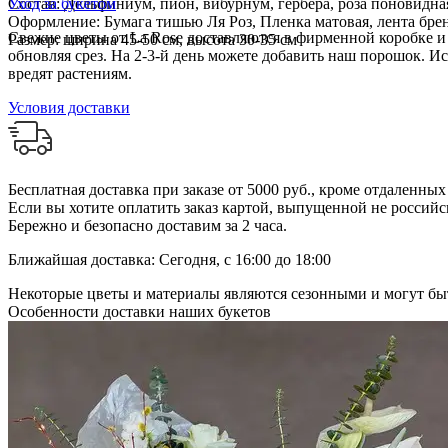
Состав: Дельфиниум, пион, вибурнум, гербера, роза поновидная
Уход за букетом
Оформление: Бумага тишью Ля Роз, Пленка матовая, лента бре
Свежие цветы от La Rose доставляются в фирменной коробке и в
Размер: ширина 45-50 см, высота 30-35 см
обновляя срез. На 2-3-й день можете добавить наш порошок. И
вредят растениям.
Условия доставки
Бесплатная доставка при заказе от 5000 руб., кроме отдаленны
Если вы хотите оплатить заказ картой, выпущенной не российск
Бережно и безопасно доставим за 2 часа.
Ближайшая доставка: Сегодня, с 16:00 до 18:00
Некоторые цветы и материалы являются сезонными и могут быт
Особенности доставки наших букетов