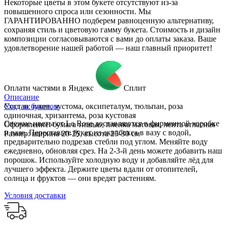
Некоторые цветы в этом букете отсутствуют из-за
повышенного спроса или сезонности. Мы
ГАРАНТИРОВАННО подберем равноценную альтернативу,
сохраняя стиль и цветовую гамму букета. Стоимость и дизайн
композиции согласовываются с вами до оплаты заказа. Ваше
удовлетворение нашей работой — наш главный приоритет!
Оплати частями в Яндекс
Сплит
Описание
Состав: пион, эустома, оксипеталум, тюльпан, роза
Уход за букетом
одиночная, хризантема, роза кустовая
Свежие цветы от La Rose доставляются в фирменной коробке
Оформление: бумага тишью, пленка матовая, лента атласная
и вазе. Переставьте букет из аквабокса в вазу с водой,
Размер: ширина 20-25, высота 25-30 см
предварительно подрезав стебли под углом. Меняйте воду
ежедневно, обновляя срез. На 2-3-й день можете добавить наш
порошок. Используйте холодную воду и добавляйте лёд для
лучшего эффекта. Держите цветы вдали от отопителей,
солнца и фруктов — они вредят растениям.
Условия доставки