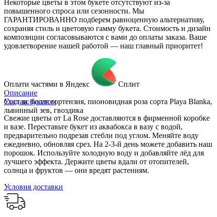
Некоторые цветы в этом букете отсутствуют из-за
повышенного спроса или сезонности. Мы
ГАРАНТИРОВАННО подберем равноценную альтернативу,
сохраняя стиль и цветовую гамму букета. Стоимость и дизайн
композиции согласовываются с вами до оплаты заказа. Ваше
удовлетворение нашей работой — наш главный приоритет!
Оплати частями в Яндекс
Сплит
Описание
Состав: белая гортензия, пионовидная роза сорта Playa Blanka,
Уход за букетом
львинный зев, гвоздика
Свежие цветы от La Rose доставляются в фирменной коробке
и вазе. Переставьте букет из аквабокса в вазу с водой,
предварительно подрезав стебли под углом. Меняйте воду
ежедневно, обновляя срез. На 2-3-й день можете добавить наш
порошок. Используйте холодную воду и добавляйте лёд для
лучшего эффекта. Держите цветы вдали от отопителей,
солнца и фруктов — они вредят растениям.
Условия доставки