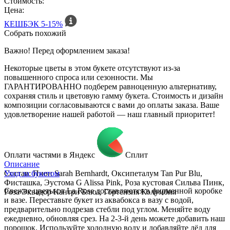
Стоимость:
Цена:
КЕШБЭК
5-15%
Собрать похожий
Важно! Перед оформлением заказа!
Некоторые цветы в этом букете отсутствуют из-за
повышенного спроса или сезонности. Мы
ГАРАНТИРОВАННО подберем равноценную альтернативу,
сохраняя стиль и цветовую гамму букета. Стоимость и дизайн
композиции согласовываются с вами до оплаты заказа. Ваше
удовлетворение нашей работой — наш главный приоритет!
Оплати частями в Яндекс
Сплит
Описание
Состав: Пион Sarah Bernhardt, Оксипеталум Tan Pur Blu,
Уход за букетом
Фисташка, Эустома G Alissa Pink, Роза кустовая Сильва Пинк,
Свежие цветы от La Rose доставляются в фирменной коробке
Роза Эквадор Кантри Блюз, Гортензия Колумбия
и вазе. Переставьте букет из аквабокса в вазу с водой,
предварительно подрезав стебли под углом. Меняйте воду
ежедневно, обновляя срез. На 2-3-й день можете добавить наш
порошок. Используйте холодную воду и добавляйте лёд для