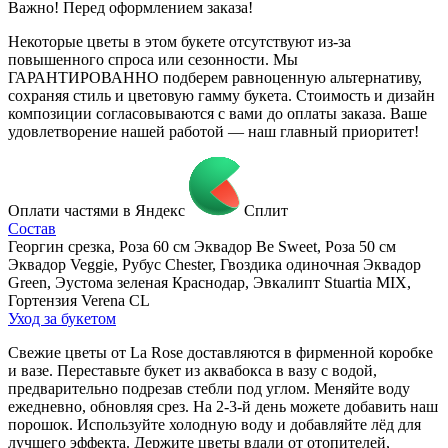
Важно! Перед оформлением заказа!
Некоторые цветы в этом букете отсутствуют из-за
повышенного спроса или сезонности. Мы
ГАРАНТИРОВАННО подберем равноценную альтернативу,
сохраняя стиль и цветовую гамму букета. Стоимость и дизайн
композиции согласовываются с вами до оплаты заказа. Ваше
удовлетворение нашей работой — наш главный приоритет!
Оплати частями в Яндекс
Сплит
Состав
Георгин срезка, Роза 60 см Эквадор Be Sweet, Роза 50 см
Эквадор Veggie, Рубус Chester, Гвоздика одиночная Эквадор
Green, Эустома зеленая Краснодар, Эвкалипт Stuartia MIX,
Гортензия Verena CL
Уход за букетом
Свежие цветы от La Rose доставляются в фирменной коробке
и вазе. Переставьте букет из аквабокса в вазу с водой,
предварительно подрезав стебли под углом. Меняйте воду
ежедневно, обновляя срез. На 2-3-й день можете добавить наш
порошок. Используйте холодную воду и добавляйте лёд для
лучшего эффекта. Держите цветы вдали от отопителей,