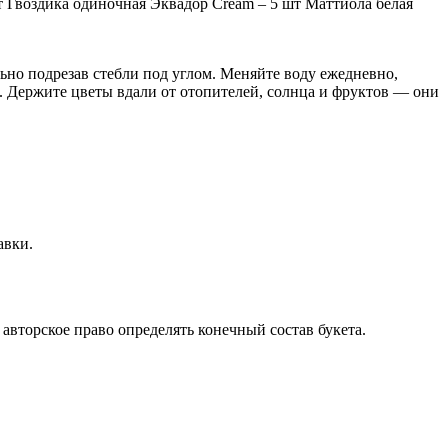
шт Гвоздика одиночная Эквадор Cream – 5 шт Маттиола белая
льно подрезав стебли под углом. Меняйте воду ежедневно,
а. Держите цветы вдали от отопителей, солнца и фруктов — они
авки.
авторское право определять конечный состав букета.