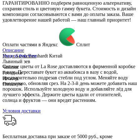
ГАРАНТИРОВАННО подберем равноценную альтернативу,
сохраняя стиль и цветовую гамму букета. Стоимость и дизайн
композиции согласовываются с вами до оплаты заказа. Ваше
удовлетворение нашей работой — наш главный приоритет!
Оплати частями в Яндекс
Сплит
Описание
Пион Sarah Bernhardt Китай
Уход за букетом
Львиный зев
Свежие цветы от La Rose доставляются в фирменной коробке
Чойсия
и вазе. Переставьте букет из аквабокса в вазу с водой,
Гвоздика
предварительно подрезав стебли под углом. Меняйте воду
Инжир
ежедневно, обновляя срез. На 2-3-й день можете добавить наш
Паникум
порошок. Используйте холодную воду и добавляйте лёд для
лучшего эффекта. Держите цветы вдали от отопителей,
солнца и фруктов — они вредят растениям.
Условия доставки
Бесплатная доставка при заказе от 5000 руб., кроме