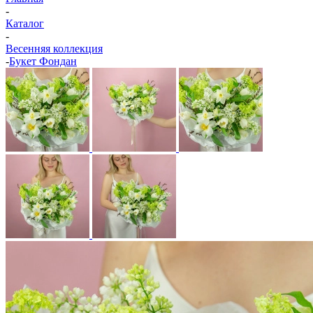
-
Каталог
-
Весенняя коллекция
-
Букет Фондан