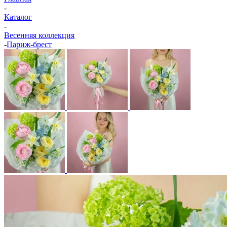
-
Каталог
-
Весенняя коллекция
-
Париж-брест