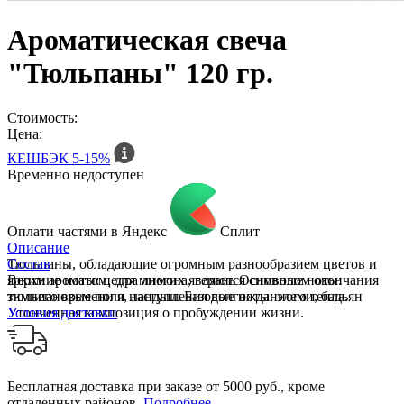
Ароматическая свеча
"Тюльпаны" 120 гр.
Стоимость:
Цена:
КЕШБЭК
5-15%
Временно недоступен
Оплати частями в Яндекс
Сплит
Описание
Тюльпаны, обладающие огромным разнообразием цветов и
Состав
ярким ароматом, для многих являются символом окончания
Верхние ноты: цедра лимона, герань Основные ноты:
зимнего времени и наступления долгожданного тепла.
тюльпановые поля, ландыш Базовые ноты: элеми, бадьян
Утонченная композиция о пробуждении жизни.
Условия доставки
Бесплатная доставка при заказе от 5000 руб., кроме
отдаленных районов.
Подробнее
.