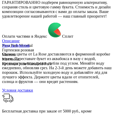
ГАРАНТИРОВАННО подберем равноценную альтернативу,
сохраняя стиль и цветовую гамму букета. Стоимость и дизайн
композиции согласовываются с вами до оплаты заказа. Ваше
удовлетворение нашей работой — наш главный приоритет!
Оплати частями в Яндекс
Сплит
Описание
Роза Pink Mondial
Уход за букетом
Гортензия розовая
Свежие цветы от La Rose доставляются в фирменной коробке
Малина
и вазе. Переставьте букет из аквабокса в вазу с водой,
Маттиола
предварительно подрезав стебли под углом. Меняйте воду
Кустовая роза Mansfield Park
ежедневно, обновляя срез. На 2-3-й день можете добавить наш
порошок. Используйте холодную воду и добавляйте лёд для
лучшего эффекта. Держите цветы вдали от отопителей,
солнца и фруктов — они вредят растениям.
Условия доставки
Бесплатная доставка при заказе от 5000 руб., кроме